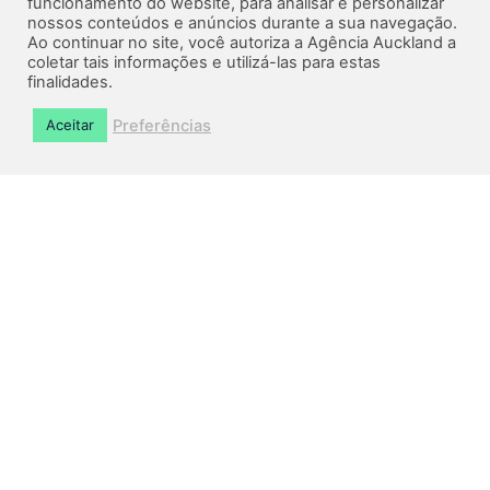
funcionamento do website, para analisar e personalizar
nossos conteúdos e anúncios durante a sua navegação.
Home
Ao continuar no site, você autoriza a Agência Auckland a
O que fazemos
coletar tais informações e utilizá-las para estas
finalidades.
Sobre Nós
Preferências
Aceitar
Cases
Marketing Digital
Estratégias de Marketing
Blog
Materiais Gratuitos
Contato
Trabalhe Conosco
Política de Privacidade
SERVIÇOS
Inbound Marketing