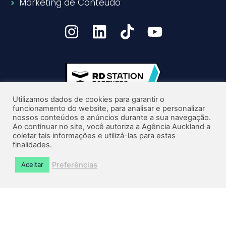
Marketing de Conteúdo
Utilizamos dados de cookies para garantir o
funcionamento do website, para analisar e personalizar
nossos conteúdos e anúncios durante a sua navegação.
Ao continuar no site, você autoriza a Agência Auckland a
coletar tais informações e utilizá-las para estas
finalidades.
© 2026 Agência Auckland
Preferências
Aceitar
R. Fernando Ferreira de Mello, 128 – Bom Abrigo –
Florianópolis/SC
23.208.591/0001-92 Athex Marketing stratégico Ltda.
Uma agência do grupo Athex